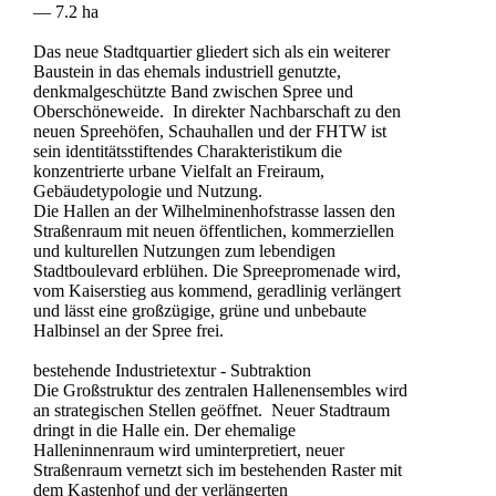
— 7.2 ha
Das neue Stadtquartier gliedert sich als ein weiterer
Baustein in das ehemals industriell genutzte,
denkmalgeschützte Band zwischen Spree und
Oberschöneweide. In direkter Nachbarschaft zu den
neuen Spreehöfen, Schauhallen und der FHTW ist
sein identitätsstiftendes Charakteristikum die
konzentrierte urbane Vielfalt an Freiraum,
Gebäudetypologie und Nutzung.
Die Hallen an der Wilhelminenhofstrasse lassen den
Straßenraum mit neuen öffentlichen, kommerziellen
und kulturellen Nutzungen zum lebendigen
Stadtboulevard erblühen. Die Spreepromenade wird,
vom Kaiserstieg aus kommend, geradlinig verlängert
und lässt eine großzügige, grüne und unbebaute
Halbinsel an der Spree frei.
bestehende Industrietextur - Subtraktion
Die Großstruktur des zentralen Hallenensembles wird
an strategischen Stellen geöffnet. Neuer Stadtraum
dringt in die Halle ein. Der ehemalige
Halleninnenraum wird uminterpretiert, neuer
Straßenraum vernetzt sich im bestehenden Raster mit
dem Kastenhof und der verlängerten