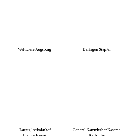
Weltwiese Augsburg
Balingen Stapfel
Hauptgüterbahnhof
General Kammhuber Kaserne
Braunschweig
Karlsruhe