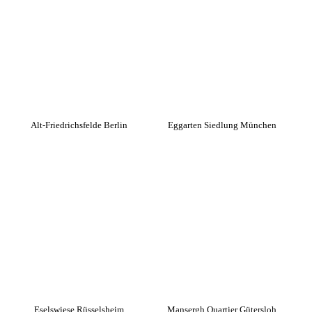
Alt-Friedrichsfelde Berlin
Eggarten Siedlung München
Eselswiese Rüsselsheim
Mansergh Quartier Gütersloh