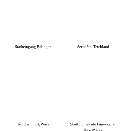
Stadteingang Balingen
Seehafen, Teichland
Nordbahnhof, Wien
Stadtpromenade Finowkanal,
Eberswalde