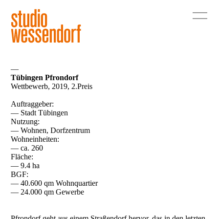
—
Tübingen Pfrondorf
Wettbewerb, 2019, 2.Preis
Auftraggeber:
— Stadt Tübingen
Nutzung:
— Wohnen, Dorfzentrum
Wohneinheiten:
— ca. 260
Fläche:
— 9.4 ha
BGF:
— 40.600 qm Wohnquartier
— 24.000 qm Gewerbe
Pfrondorf geht aus einem Straßendorf hervor, das in den letzten