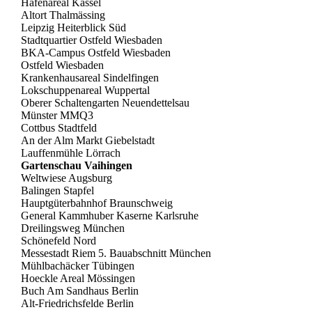
Hafenareal Kassel
Altort Thalmässing
Leipzig Heiterblick Süd
Stadtquartier Ostfeld Wiesbaden
BKA-Campus Ostfeld Wiesbaden
Ostfeld Wiesbaden
Krankenhausareal Sindelfingen
Lokschuppenareal Wuppertal
Oberer Schaltengarten Neuendettelsau
Münster MMQ3
Cottbus Stadtfeld
An der Alm Markt Giebelstadt
Lauffenmühle Lörrach
Gartenschau Vaihingen
Weltwiese Augsburg
Balingen Stapfel
Hauptgüterbahnhof Braunschweig
General Kammhuber Kaserne Karlsruhe
Dreilingsweg München
Schönefeld Nord
Messestadt Riem 5. Bauabschnitt München
Mühlbachäcker Tübingen
Hoeckle Areal Mössingen
Buch Am Sandhaus Berlin
Alt-Friedrichsfelde Berlin