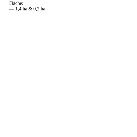
Fläche:
— 1,4 ha & 0,2 ha